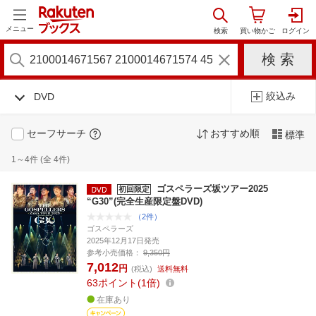
メニュー
絞込み
DVD
セーフサーチ
おすすめ順
標準
1～4件 (全 4件)
ゴスペラーズ坂ツアー2025
初回限定
“G30”(完全生産限定盤DVD)
（2件）
ゴスペラーズ
2025年12月17日発売
参考小売価格：
9,350円
7,012
円
(税込)
送料無料
63
ポイント
1倍
在庫あり