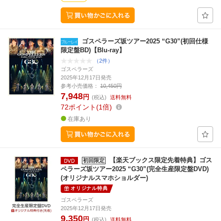
ゴスペラーズ坂ツアー2025 “G30”(初回仕様
限定盤BD)【Blu-ray】
（2件）
ゴスペラーズ
2025年12月17日発売
参考小売価格：
10,450円
7,948
円
(税込)
送料無料
72
ポイント
1倍
在庫あり
【楽天ブックス限定先着特典】ゴス
初回限定
ペラーズ坂ツアー2025 “G30”(完全生産限定盤DVD)
(オリジナルスマホショルダー)
オリジナル特典
ゴスペラーズ
2025年12月17日発売
9,350
円
(税込)
送料無料