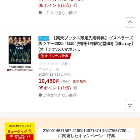
85
ポイント
1倍
ご注文できない商品
【楽天ブックス限定先着特典】ゴスペラーズ
坂ツアー2025 “G30”(初回仕様限定盤BD)【Blu-ray】
(オリジナルスマホシ…
オリジナル特典
（1件）
ゴスペラーズ
2025年12月17日発売
10,450
円
(税込)
送料無料
95
ポイント
1倍
ご注文できない商品
2100014671567 2100014671574 4547366778083
4547366778090
に関連したキャンペーン・特集